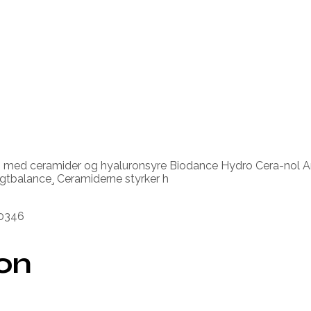
 med ceramider og hyaluronsyre Biodance Hydro Cera-nol A
ugtbalance¸ Ceramiderne styrker h
60346
ion