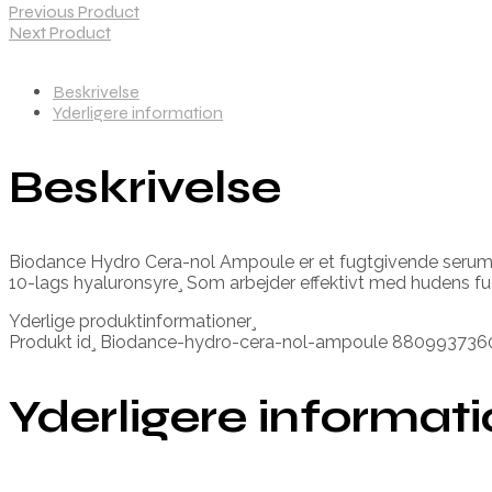
Previous Product
Next Product
Beskrivelse
Yderligere information
Beskrivelse
Biodance Hydro Cera-nol Ampoule er et fugtgivende serum
10-lags hyaluronsyre¸ Som arbejder effektivt med hudens f
Yderlige produktinformationer¸
Produkt id¸ Biodance-hydro-cera-nol-ampoule 88099373
Yderligere informat