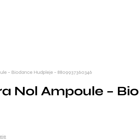
le – Biodance Hudpleje – 8809937360346
a Nol Ampoule – Bio
eje