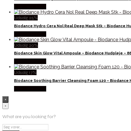
Købes hos Med
Udsalg 25%
Biodance Hydro Cera Nol Real Deep Mask Stk – Biodance H
Købes hos Med
Udsalg 20%
Biodance Skin Glow Vital Ampoule – Biodance Hudpleje – 
Købes hos Med
Udsalg 17%
Biodance Soothing Barrier Cleansing Foam 120 – Biodance 
Købes hos Med
×
×
What are you looking for?