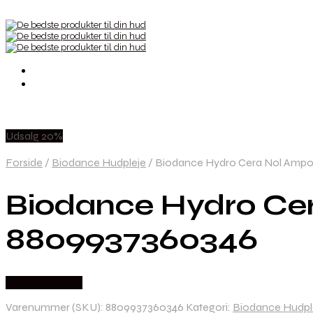
Udsalg 20%
Forside
/
Biodance Hudpleje
/
Biodance Hydro Cera Nol Ampou
Biodance Hydro Cer
8809937360346
Købes hos Med
Varenummer (SKU):
8809937360346
Kategori:
Biodance Hudpl