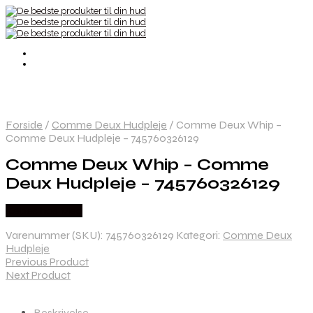
Forside
/
Comme Deux Hudpleje
/
Comme Deux Whip –
Comme Deux Hudpleje – 745760326129
Comme Deux Whip – Comme
Deux Hudpleje – 745760326129
Købes hos Med
Varenummer (SKU):
745760326129
Kategori:
Comme Deux
Hudpleje
Previous Product
Next Product
Beskrivelse