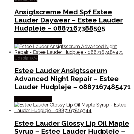
Ansigtscreme Med Spf Estee
Lauder Daywear – Estee Lauder
Hudpleje – 0887167388505
Købes hos Boligcenter
Udsalg 15%
Estee Lauder Ansigtsserum
Advanced Night Repair – Estee
Lauder Hudpleje – 0887167485471
Købes hos Gucca
Estee Lauder Glossy Lip Oil Maple
Syrup – Estee Lauder Hudpleje –