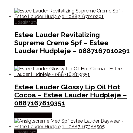
Udsalg 12%
Estee Lauder Revitalizing
Supreme Creme Spf – Estee
Lauder Hudpleje – 0887167010291
Købes hos Billigparfume
Estee Lauder Glossy Lip Oil Hot
Cocoa – Estee Lauder Hudpleje –
0887167819351
Købes hos Gucca
Udsalg 21%