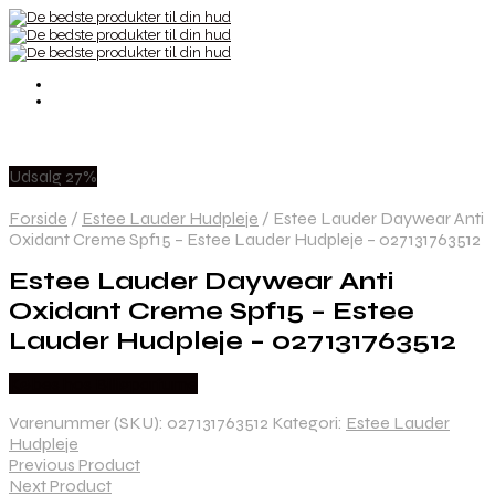
Udsalg 27%
Forside
/
Estee Lauder Hudpleje
/
Estee Lauder Daywear Anti
Oxidant Creme Spf15 – Estee Lauder Hudpleje – 027131763512
Estee Lauder Daywear Anti
Oxidant Creme Spf15 – Estee
Lauder Hudpleje – 027131763512
Købes hos Billigparfume
Varenummer (SKU):
027131763512
Kategori:
Estee Lauder
Hudpleje
Previous Product
Next Product