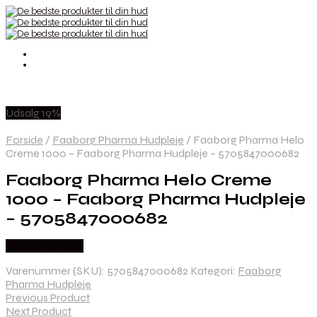
Udsalg 19%
Forside
/
Faaborg Pharma Hudpleje
/
Faaborg Pharma Helo
Creme 1000 – Faaborg Pharma Hudpleje – 5705847000682
Faaborg Pharma Helo Creme
1000 – Faaborg Pharma Hudpleje
– 5705847000682
Købes hos Med
Varenummer (SKU):
5705847000682
Kategori:
Faaborg
Pharma Hudpleje
Previous Product
Next Product