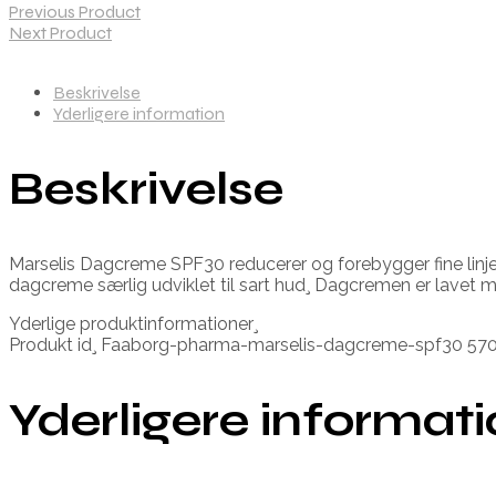
Previous Product
Next Product
Beskrivelse
Yderligere information
Beskrivelse
Marselis Dagcreme SPF30 reducerer og forebygger fine lin
dagcreme særlig udviklet til sart hud¸ Dagcremen er lavet
Yderlige produktinformationer¸
Produkt id¸ Faaborg-pharma-marselis-dagcreme-spf30 5
Yderligere informat