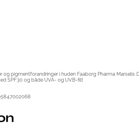
jer og pigmentforandringer i huden Faaborg Pharma Marselis
 med SPF30 og både UVA- og UVB-filt
705847002068
ion