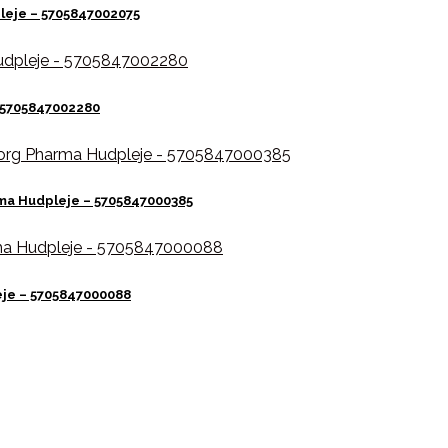
leje – 5705847002075
 5705847002280
ma Hudpleje – 5705847000385
eje – 5705847000088