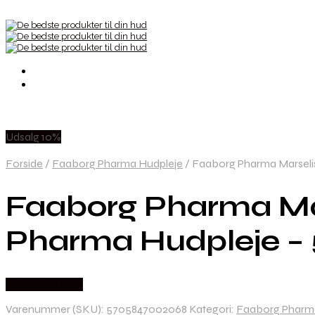
Udsalg 10%
Forside
/
Faaborg Pharma Hudpleje
/
Faaborg Pharma Marseli
Faaborg Pharma Ma
Pharma Hudpleje –
Købes hos Med
Varenummer (SKU):
5705847002068
Kategori:
Faaborg Pharm