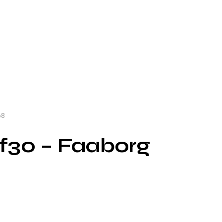
68
f30 – Faaborg