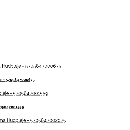
e – 5705847000675
705847001559