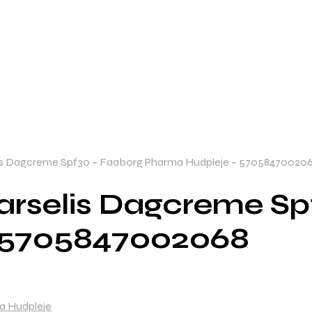
s Dagcreme Spf30 – Faaborg Pharma Hudpleje – 57058470020
rselis Dagcreme Sp
 5705847002068
a Hudpleje