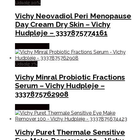
Udsalg 20%
Vichy Neovadiol Peri Menopause
Day Cream Dry Skin – Vichy
Hudpleje – 3337875774161
Købes hos Med
Udsalg 7%
Vichy Minral Probiotic Fractions
Serum – Vichy Hudpleje –
3337875762908
Købes hos Med
Vichy Puret Thermale Sensitive