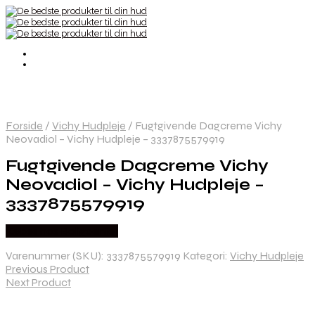
Forside
/
Vichy Hudpleje
/
Fugtgivende Dagcreme Vichy
Neovadiol – Vichy Hudpleje – 3337875579919
Fugtgivende Dagcreme Vichy
Neovadiol – Vichy Hudpleje –
3337875579919
Købes hos Boligcenter
Varenummer (SKU):
3337875579919
Kategori:
Vichy Hudpleje
Previous Product
Next Product