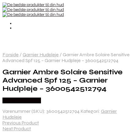
Forside
/
Garnier Hudpleje
/
Garnier Ambre Solaire Sensitive
Advanced Spf 125 – Garnier Hudpleje – 3600542512794
Garnier Ambre Solaire Sensitive
Advanced Spf 125 – Garnier
Hudpleje – 3600542512794
Købes hos Gucca
Varenummer (SKU):
3600542512794
Kategori:
Garnier
Hudpleje
Previous Product
Next Product