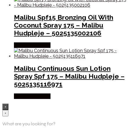
Malibu Spf15 Bronzing Oil With
Coconut Spray 175 – Malibu
Hudpleje – 5025135002106
Købes hos Gucca
Malibu Continuous Sun Lotion
Spray Spf 175 – Malibu Hudpleje –
5025135116971
Købes hos Gucca
×
×
What are you looking for?