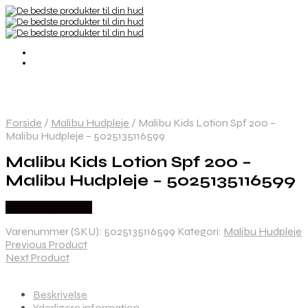
Forside
/
Malibu Hudpleje
/
Malibu Kids Lotion Spf 200 –
Malibu Hudpleje – 5025135116599
Malibu Kids Lotion Spf 200 –
Malibu Hudpleje – 5025135116599
Købes hos Gucca
Varenummer (SKU):
5025135116599
Kategori:
Malibu Hudpleje
Previous Product
Next Product
Beskrivelse
Yderligere information