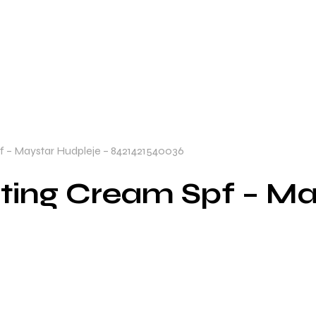
f – Maystar Hudpleje – 8421421540036
fting Cream Spf – Ma