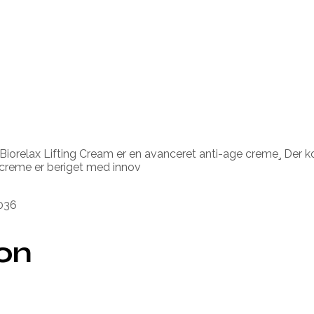
orelax Lifting Cream er en avanceret anti-age creme¸ Der komb
creme er beriget med innov
0036
ion