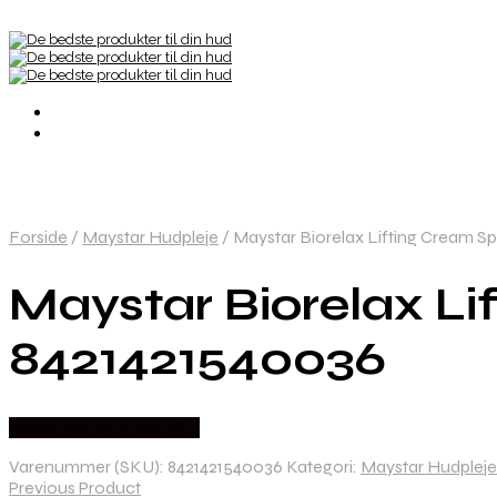
Forside
/
Maystar Hudpleje
/
Maystar Biorelax Lifting Cream Sp
Maystar Biorelax Li
8421421540036
Købes hos Staybeautiful
Varenummer (SKU):
8421421540036
Kategori:
Maystar Hudpleje
Previous Product