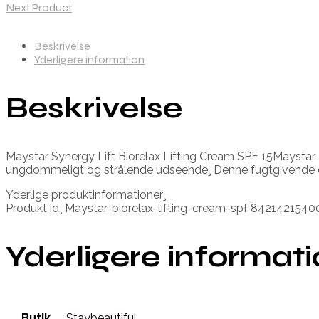
Next Product
Beskrivelse
Yderligere information
Beskrivelse
Maystar Synergy Lift Biorelax Lifting Cream SPF 15Maystar Bi
ungdommeligt og strålende udseende¸ Denne fugtgivende 
Yderlige produktinformationer¸
Produkt id¸ Maystar-biorelax-lifting-cream-spf 842142154
Yderligere informat
Butik
Staybeautiful