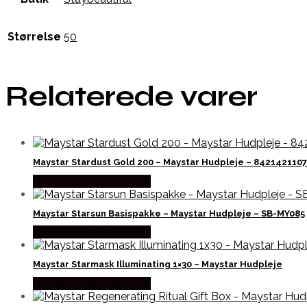
Størrelse
50
Relaterede varer
Maystar Stardust Gold 200 – Maystar Hudpleje – 842142110
Købes hos Staybeautiful
Maystar Starsun Basispakke – Maystar Hudpleje – SB-MY085
Købes hos Staybeautiful
Maystar Starmask Illuminating 1×30 – Maystar Hudpleje
Købes hos Staybeautiful