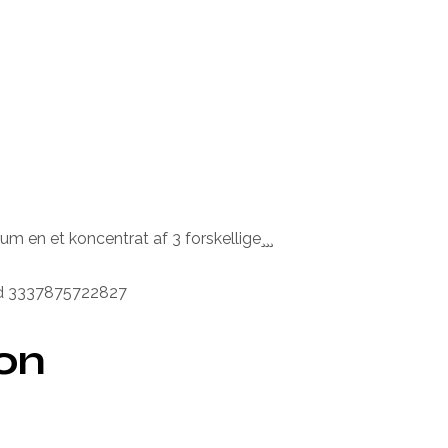
m en et koncentrat af 3 forskellige¸¸¸
ed 3337875722827
ion