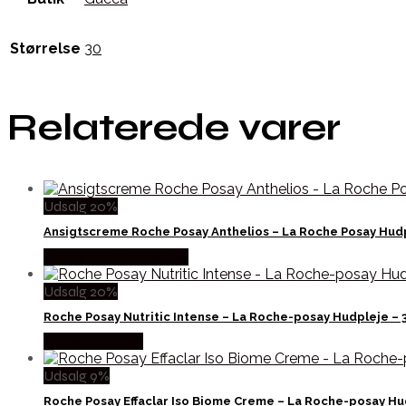
Størrelse
30
Relaterede varer
Udsalg 20%
Ansigtscreme Roche Posay Anthelios – La Roche Posay Hudp
Købes hos Boligcenter
Udsalg 20%
Roche Posay Nutritic Intense – La Roche-posay Hudpleje –
Købes hos Med
Udsalg 9%
Roche Posay Effaclar Iso Biome Creme – La Roche-posay Hu