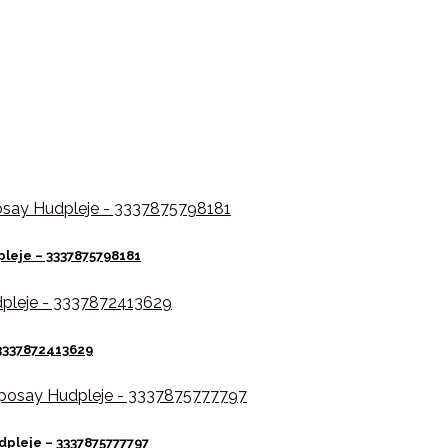
leje – 3337875798181
 3337872413629
dpleje – 3337875777797