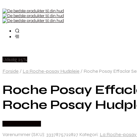
Udsalg 25%
Forside
/
La Roche-posay Hudpleje
/
Roche Posay Effaclar Se
Roche Posay Effacl
Roche Posay Hudpl
Købes hos Gucca
Varenummer (SKU):
3337875722827
Kategori:
La Roche-posay 