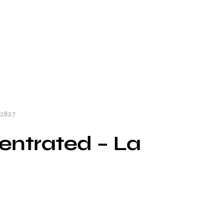
22827
entrated – La
7