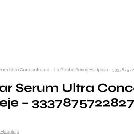
rum Ultra Concentrated – La Roche Posay Hudpleje – 33378757
ar Serum Ultra Conc
eje – 333787572282
Hudpleje