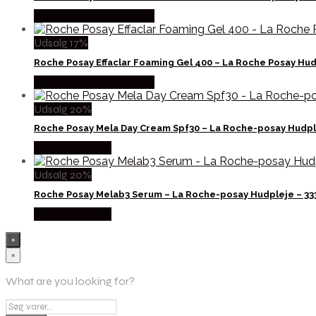
Købes hos Billigparfume
Udsalg 17%
Roche Posay Effaclar Foaming Gel 400 – La Roche Posay Hud
Købes hos Billigparfume
Udsalg 20%
Roche Posay Mela Day Cream Spf30 – La Roche-posay Hudpl
Købes hos Med
Udsalg 20%
Roche Posay Melab3 Serum – La Roche-posay Hudpleje – 33
Købes hos Med
×
×
What are you looking for?