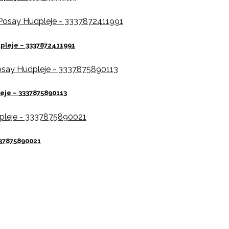
pleje – 3337872411991
eje – 3337875890113
37875890021