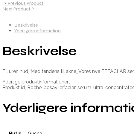
Previous Product
Next Product
Beskrivelse
Yderligere information
Beskrivelse
Til uren hud¸ Med tendens til akne¸ Vores nye EFFACLAR seru
Yderlige produktinformationer¸
Produkt id¸ Roche-posay-effaclar-serum-ultra-concentrat
Yderligere informat
Butik
Gucca