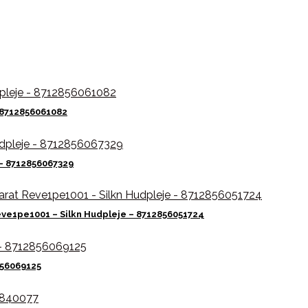
– 8712856061082
 – 8712856067329
eve1pe1001 – Silkn Hudpleje – 8712856051724
856069125