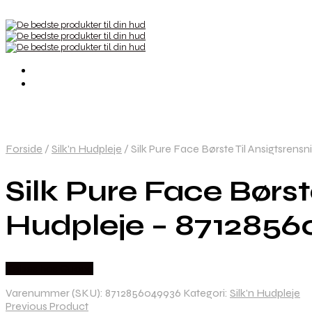
Forside
/
Silk'n Hudpleje
/
Silk Pure Face Børste Til Ansigtsrens
Silk Pure Face Børst
Hudpleje – 871285
Købes hos Gucca
Varenummer (SKU):
8712856049936
Kategori:
Silk'n Hudpleje
Previous Product