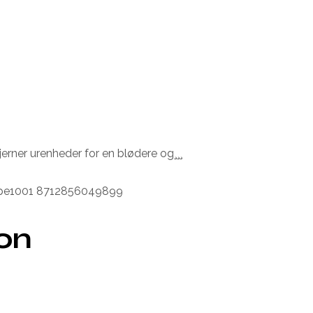
jerner urenheder for en blødere og¸¸¸
pb1pe1001 8712856049899
ion