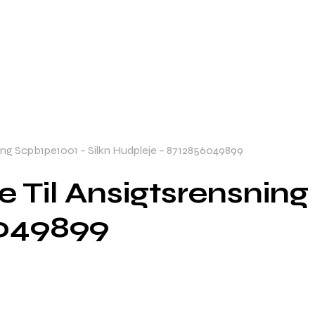
ning Scpb1pe1001 – Silkn Hudpleje – 8712856049899
e Til Ansigtsrensning
6049899