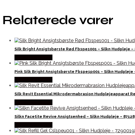
Relaterede varer
Silk Bright Ansigtsbørste Rød Fb1pe1001 – Silkn Hudpleje 
Købes hos Gucca
Pink Silk Bright Ansigtsbørste Fb1pe1p001 – Silkn Hudpleje
Købes hos Gucca
Silk Revit Essential Mikrodermabrasion Hudplejeapparat R
Købes hos Gucca
Silkn Facetite Revive Ansigtsenhed – Silkn Hudpleje – 8712
Købes hos Gucca