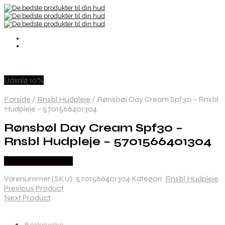
Udsalg 10%
Forside
/
Rnsbl Hudpleje
/
Rønsbøl Day Cream Spf30 – Rnsbl
Hudpleje – 5701566401304
Rønsbøl Day Cream Spf30 –
Rnsbl Hudpleje – 5701566401304
Købes hos Nicehair
Varenummer (SKU):
5701566401304
Kategori:
Rnsbl Hudpleje
Previous Product
Next Product
Beskrivelse