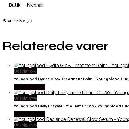
Butik
Nicehair
Størrelse
30
Relaterede varer
Udsalg 10%
Youngblood Hydra Glow Treatment Balm – Youngblood Hudp
Købes hos Med
Udsalg 37%
Youngblood Daily Enzyme Exfoliant Cr 100 – Youngblood Hu
Købes hos Med
Udsalg 40%