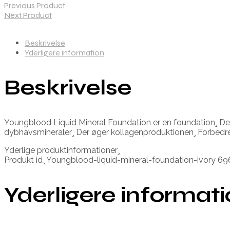
Previous Product
Next Product
Beskrivelse
Yderligere information
Beskrivelse
Youngblood Liquid Mineral Foundation er en foundation¸ Der 
dybhavsmineraler¸ Der øger kollagenproduktionen¸ Forbedrer
Yderlige produktinformationer¸
Produkt id¸ Youngblood-liquid-mineral-foundation-ivory 6
Yderligere informat