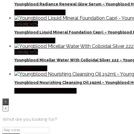
Youngblood Radiance Renewal Glow Serum – Youngblood H
Købes hos Billigparfume
Udsalg 10%
Youngblood Liquid Mineral Foundation Capri – Youngblood 
Købes hos Nicehair
Udsalg 10%
Youngblood Micellar Water With Colloidal Silver 222 – You
Købes hos Med
Youngblood Nourishing Cleansing Oil 192ml – Youngblood H
Købes hos Ren-velvaereshop
×
×
What are you looking for?