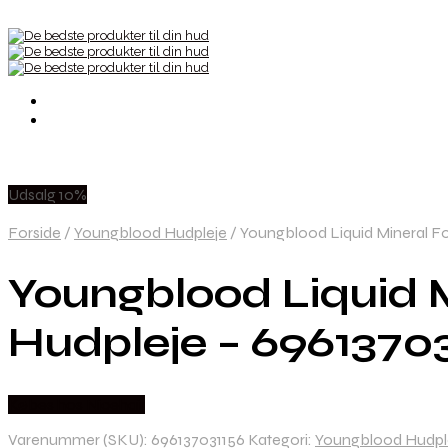
Udsalg 10%
Forside
/
Youngblood Hudpleje
/
Youngblood Liquid Mineral Fo
Youngblood Liquid 
Hudpleje – 6961370
Købes hos Nicehair
Varenummer (SKU):
696137031156
Kategori:
Youngblood Hudpl