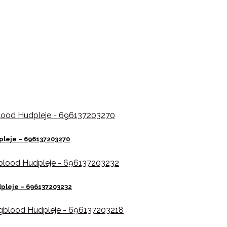
leje – 696137203270
dpleje – 696137203232