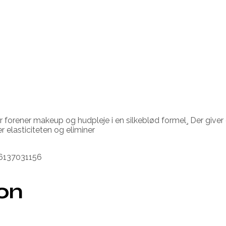
forener makeup og hudpleje i en silkeblød formel¸ Der giver 
 elasticiteten og eliminer
96137031156
ion