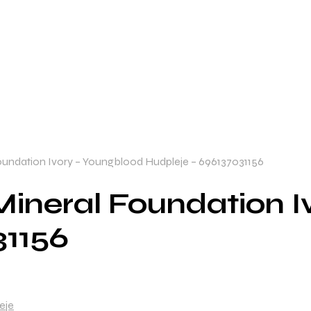
undation Ivory – Youngblood Hudpleje – 696137031156
Mineral Foundation I
31156
eje