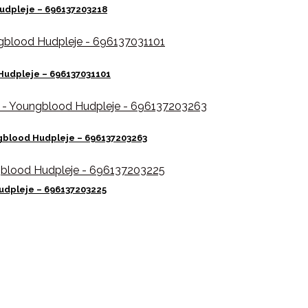
udpleje – 696137203218
Hudpleje – 696137031101
ngblood Hudpleje – 696137203263
udpleje – 696137203225