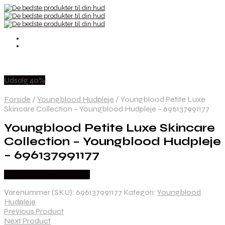
Udsalg 40%
Forside
/
Youngblood Hudpleje
/
Youngblood Petite Luxe
Skincare Collection – Youngblood Hudpleje – 696137991177
Youngblood Petite Luxe Skincare
Collection – Youngblood Hudpleje
– 696137991177
Købes hos Billigparfume
Varenummer (SKU):
696137991177
Kategori:
Youngblood
Hudpleje
Previous Product
Next Product