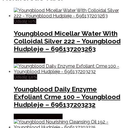
Udsalg 10%
Youngblood Micellar Water With
Colloidal Silver 222 – Youngblood
Hudpleje – 696137203263
Købes hos Med
Udsalg 56%
Youngblood Daily Enzyme
Exfoliant Crme 100 – Youngblood
Hudpleje – 696137203232
Købes hos Billigparfume