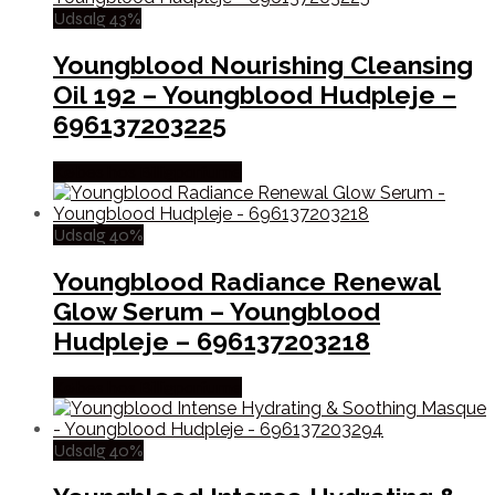
Udsalg 43%
Youngblood Nourishing Cleansing
Oil 192 – Youngblood Hudpleje –
696137203225
Købes hos Billigparfume
Udsalg 40%
Youngblood Radiance Renewal
Glow Serum – Youngblood
Hudpleje – 696137203218
Købes hos Billigparfume
Udsalg 40%