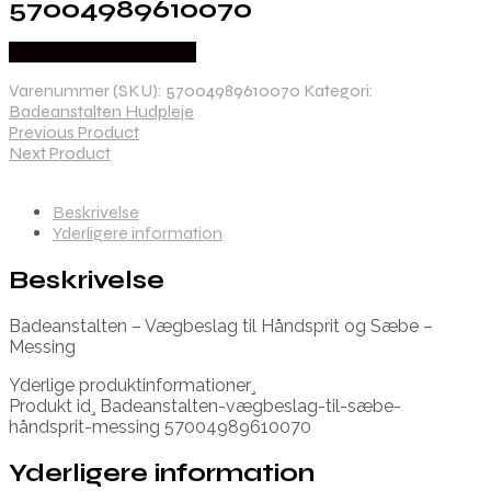
57004989610070
Købes hos Billigparfume
Varenummer (SKU):
57004989610070
Kategori:
Badeanstalten Hudpleje
Previous Product
Next Product
Beskrivelse
Yderligere information
Beskrivelse
Badeanstalten – Vægbeslag til Håndsprit og Sæbe –
Messing
Yderlige produktinformationer¸
Produkt id¸ Badeanstalten-vægbeslag-til-sæbe-
håndsprit-messing 57004989610070
Yderligere information